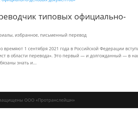
ереводчик типовых официально-
ериалы
,
избранное
,
письменный перевод
то времяют 1 сентября 2021 года в Российской Федерации вступ
ст в области перевода». Это первый — и долгожданный — в н
бязаны знать и...
ава защищены OOO «Протранслейшн»