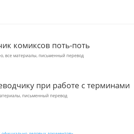
чик комиксов поть-поть
ео
,
все материалы
,
письменный перевод
еводчику при работе с терминами
материалы
,
письменный перевод