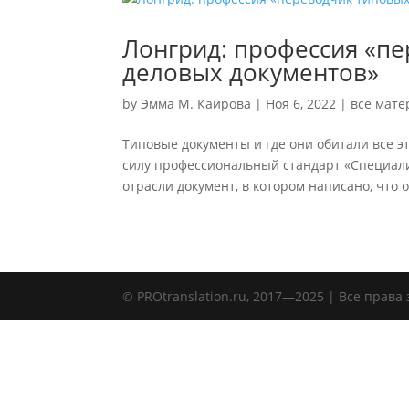
Лонгрид: профессия «п
деловых документов»
by
Эмма М. Каирова
|
Ноя 6, 2022
|
все мат
Типовые документы и где они обитали все э
силу профессиональный стандарт «Специали
отрасли документ, в котором написано, что о
© PROtranslation.ru, 2017—2025 | Все пр